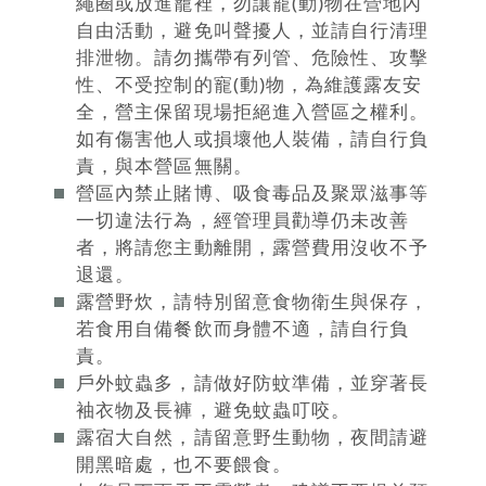
繩圈或放進籠裡，勿讓寵(動)物在營地內
自由活動，避免叫聲擾人，並請自行清理
排泄物。請勿攜帶有列管、危險性、攻擊
性、不受控制的寵(動)物，為維護露友安
全，營主保留現場拒絕進入營區之權利。
如有傷害他人或損壞他人裝備，請自行負
責，與本營區無關。
營區內禁止賭博、吸食毒品及聚眾滋事等
一切違法行為，經管理員勸導仍未改善
者，將請您主動離開，露營費用沒收不予
退還。
露營野炊，請特別留意食物衛生與保存，
若食用自備餐飲而身體不適，請自行負
責。
戶外蚊蟲多，請做好防蚊準備，並穿著長
袖衣物及長褲，避免蚊蟲叮咬。
露宿大自然，請留意野生動物，夜間請避
開黑暗處，也不要餵食。