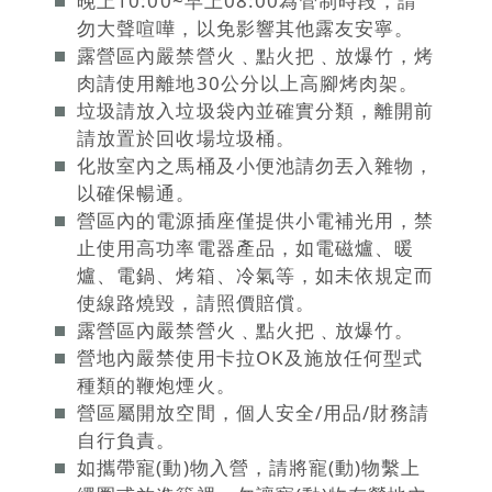
晚上10:00~早上08:00為管制時段，請
勿大聲喧嘩，以免影響其他露友安寧。
露營區內嚴禁營火﹑點火把﹑放爆竹，烤
肉請使用離地30公分以上高腳烤肉架。
垃圾請放入垃圾袋內並確實分類，離開前
請放置於回收場垃圾桶。
化妝室內之馬桶及小便池請勿丟入雜物，
以確保暢通。
營區內的電源插座僅提供小電補光用，禁
止使用高功率電器產品，如電磁爐、暖
爐、電鍋、烤箱、冷氣等，如未依規定而
使線路燒毀，請照價賠償。
露營區內嚴禁營火﹑點火把﹑放爆竹。
營地內嚴禁使用卡拉OK及施放任何型式
種類的鞭炮煙火。
營區屬開放空間，個人安全/用品/財務請
自行負責。
如攜帶寵(動)物入營，請將寵(動)物繫上