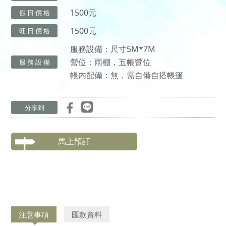
1500元
假 日 價 格
1500元
旺 日 價 格
服務設備：尺寸5M*7M
營位：雨棚，五帳營位
服 務 設 備
帳内配備：無，需自備自搭帳篷
分享到
馬上預訂
注意事項
匯款資料