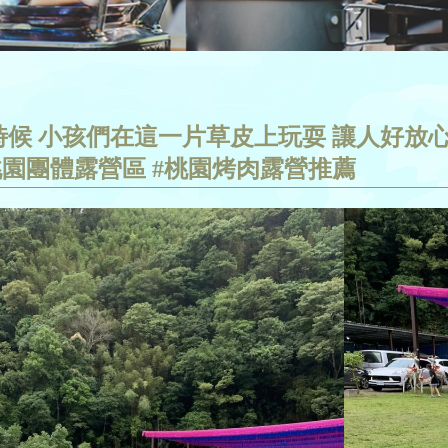
候 小孩們在這一片草皮上玩耍 讓人好放心
桃園團體露營區 #桃園烤肉露營推薦