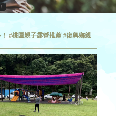
！ #桃園親子露營推薦 #復興鄉親